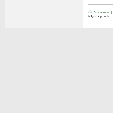
Druckversion
|
© flyfishing-north